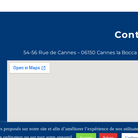
Con
54-56 Rue de Cannes – 06150 Cannes la Bocca –
tés proposés sur notre site et afin d’améliorer l’expérience de nos utilis
e ordinateur ou sur tout autre appareil.
Accepter
Refuser
Configur