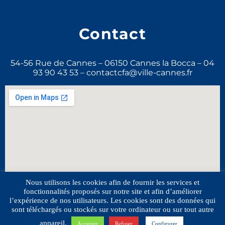
Contact
54-56 Rue de Cannes – 06150 Cannes la Bocca – 04
93 90 43 53 – contactcfa@ville-cannes.fr
Nous utilisons les cookies afin de fournir les services et
fonctionnalités proposés sur notre site et afin d’améliorer
l’expérience de nos utilisateurs. Les cookies sont des données qui
sont téléchargés ou stockés sur votre ordinateur ou sur tout autre
© 2020 Faculté des Métiers. Tous droits réservés –
Politique de confidentialité
–
Mentions légales
–
appareil.
Accepter
Refuser
Configurer