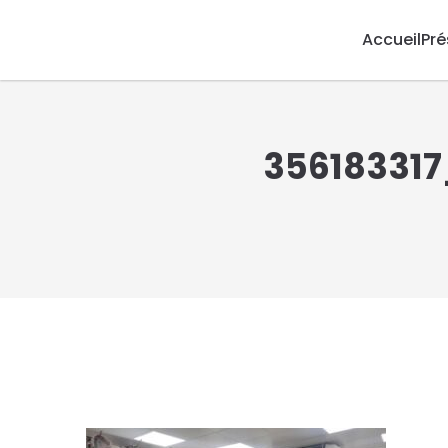
Accueil
Pré
356183317