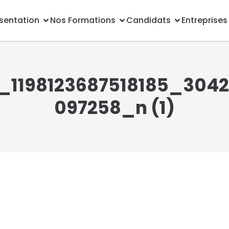
sentation
Nos Formations
Candidats
Entreprises
_1198123687518185_304
097258_n (1)